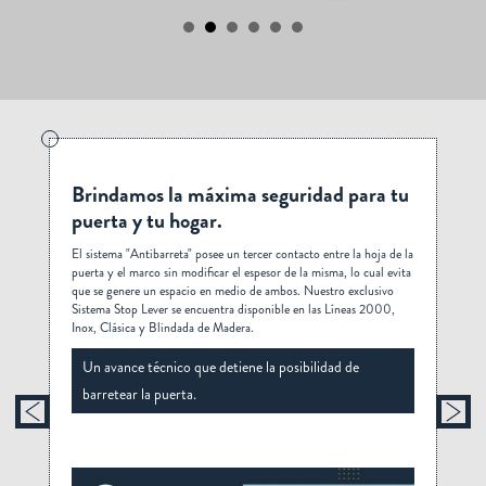
Brindamos la máxima seguridad para tu
Cer
puerta y tu hogar.
Cuent
 este
rápid
El sistema "Antibarreta" posee un tercer contacto entre la hoja de la
ortada
encue
puerta y el marco sin modificar el espesor de la misma, lo cual evita
que se genere un espacio en medio de ambos. Nuestro exclusivo
Va
Sistema Stop Lever se encuentra disponible en las Líneas 2000,
 por
Inox, Clásica y Blindada de Madera.
Un avance técnico que detiene la posibilidad de
barretear la puerta.